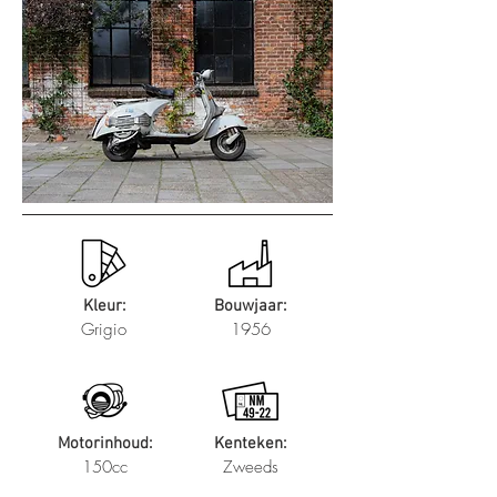
Kleur:
Bouwjaar:
Grigio
1956
Motorinhoud:
Kenteken:
150cc
Zweeds