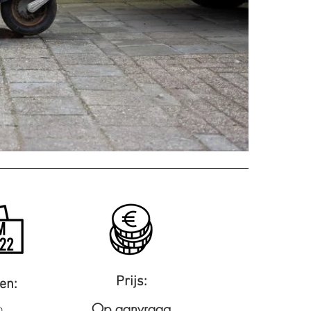
Prijs:
en:
n
Op aanvraag