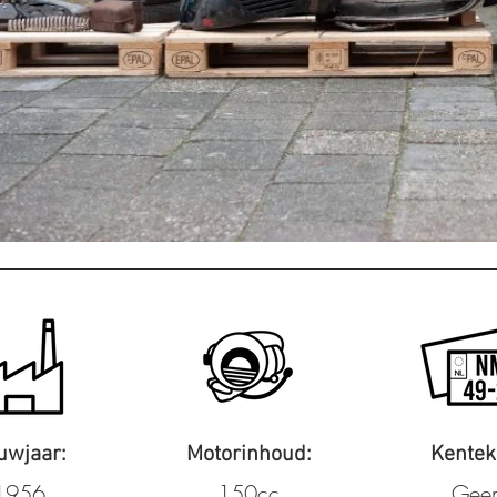
uwjaar:
Motorinhoud:
Kentek
1956
150cc
Gee